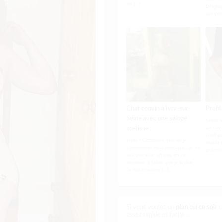
de […]
Draguig
qui s'es
Chat coquin à Ivry-sur-
Profil
Seine avec une salope
Salam l
metisse
un rdv 
n'est p
Hello ! Comment devrais-je
inutile
commencer mon annonce... Je ne
prénom 
suis pas avec un mec en ce
moment. Il fallait que je le dise...
Je suis une une […]
Si vous voulez un
plan cul ce soir
c
assez rapide et facile ...