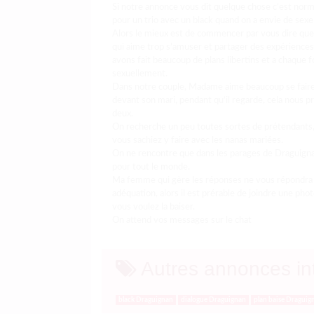
Si notre annonce vous dit quelque chose c’est norma
pour un trio avec un black quand on a envie de sexe 
Alors le mieux est de commencer par vous dire qu
qui aime trop s’amuser et partager des expériences 
avons fait beaucoup de plans libertins et a chaque f
sexuellement.
Dans notre couple, Madame aime beaucoup se fair
devant son mari, pendant qu’il regarde, cela nous pr
deux.
On recherche un peu toutes sortes de prétendants,
vous sachiez y faire avec les nanas mariées.
On ne rencontre que dans les parages de Draguignan
pour tout le monde.
Ma femme qui gère les réponses ne vous répondra 
adéquation, alors il est prérable de joindre une ph
vous voulez la baiser.
On attend vos messages sur le chat
Autres annonces in
black Draguignan
dialogue Draguignan
plan baise Draguig