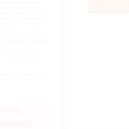
l, nous revenons parfois ici
et que la miss le réclame.
e nous sommes un couple marié
avec des gars. Sur ce site, nous
ois, ma douce s’est éclatée
e prendre par des hommes seuls
ocure de l’excitation à tous les
 juste soyez propres et que
, c’est beaucoup plus facile
que si votre physique est en
oto quand vous nous contactez si
times :
nan
tchat Draguignan