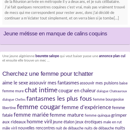
de la Réunion arrivée en métropole il y a deux ans, et je suis célibataire.
J’ai fait quelques rencontres coquines c’est vrai, mais pas vraiment trouvé
de mecs qui me correspondent pour rester avec, donc j’ai décidé de
continuer a m’éclater tout simplement, et on verra bien si je tombe[…]
Jeune métisse en manque de calins coquins
Une jeune algérienne
beurette salope
qui veut baiser passe une
annonce plan cul
et ensuite elle trouve un mec ...
Cherchez une femme pour tchatter
aime le sexe
assouvir mes fantasmes
assouvir mes pulsions
baise
chat intime
cougar en chaleur
femme mure
dialogue Chateauroux
fantasmes les plus fous
femme bourgeoise
dialogue Chelles
femme cougar
femme d'expérience
femme
libertine
femme mariée
femme mature
grimper
fatale
femme quinqua
homme viril
aux rideaux
jeux érotiques
jeune étalon
male en rut
nuits
nouvelles rencontres
mâle viril
nuit de débauche
nuits de débauche