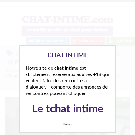
Baisez maintenant !
Proche de vous
Inscription
tchat Brive-la-Gaillarde sur le Chat
CHAT INTIME
intime et gratuit
Notre site de
chat intime
est
Voici tous les profils coquins parlant de
tchat Brive-la-Gaillarde
,
strictement réservé aux adultes +18 qui
n'hésitez pas à les consulter et vous inscrire pour entamer le dialogue.
veulent faire des rencontres et
dialoguer. Il comporte des annonces de
rencontres pouvant choquer
En ligne
Le tchat intime
Quittez