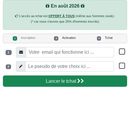
En août 2026
L'accès au tchat est
OFFERT À TOUS
(même aux hommes seuls).
(* car nous n'avons que 25% d'hommes inscrits)
Inscription
Activation
Tchat
1
2
3
1
2
Lancer le tchat